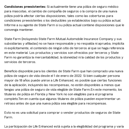
Condiciones preexistentes:
Si actualmente tiene una póliza de seguro médico
para mascotas, el cambio de compañía de seguros o la compra de una nueva
póliza podría afectar ciertas disposiciones, tales como las coberturas para
condiciones preexistentes o los deducibles ya establecidos bajo su póliza actual.
Informe a su agente de State Farm si su póliza actual contiene disposiciones que le
convenga mantener.
State Farm (incluyendo State Farm Mutual Automobile Insurance Company y sus
subsidiarias y afiliadas) no se hace responsable y no respalda ni aprueba, implícita
ni explícitamente, el contenido de ningún sitio de terceros al que se haga referencia
en este material. Los productos y servicios son ofrecidos por terceros y State
Farm no garantiza la mercantabilidad, la idoneidad ni la calidad de los productos y
servicios de terceros.
Beneficio disponible para los clientes de State Farm que han comprado una nueva
póliza de seguro de vida desde el 1 de enero de 2022. Si bien cualquier persona
mayor de 18 años puede unirse a Life Enhanced, es posible que ciertas funciones
de la aplicación, incluyendo las recompensas, no estén disponibles a menos que
tengas una póliza de seguro de vida elegible de State Farm.En este momento, los
titulares de póliza en Florida y New York no son elegibles para el programa
completo.Ten en cuenta que algunos titulares de póliza pueden experimentar un
retraso antes de que una nueva póliza sea elegible para recompensas.
Esto no es una solicitud para comprar o vender productos de seguros de State
Farm.
La participación de Life Enhanced está sujeta a la elegibilidad del programa y varía