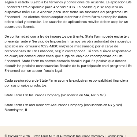
según el estado. Sujeto a los términos y condiciones del acuerdo. La aplicación Life
Enhanced está disponible para Android e iOS. Es posible que se requiera un
dispositivo móvil iOS o Android para usar todas las funciones del programa Life
Enhanced. Los clientes deben aceptar autorizar a State Farm a recopilar datos
sobre salud y bienestar. Los usuarios de aplicaciones móviles deben aceptar un
acuerdo de licencia.
De conformidad con la ley de impuestos pertinente, State Farm puede enviarte y
presentar ante el Servicio de Impuestos Internos y/u otra autoridad de impuestos
aplicable un Formulario 1099-MISC (ingresos misceláneos) por el canje de
recompensas de Life Enhanced, según corresponda. Tú eres el único responsable
de cualquier consecuencia fiscal que surja del canje de recompensas de Life
Enhanced. State Farm no provee asesoría fiscal ni legal. Es posible que desees
discutir las posibles consecuencias fiscales de tu participación en el programa Life
Enhanced con un asesor fiscal o legal.
Cada aseguradora de State Farm asume la exclusiva responsabilidad financiera
por sus propios productos.
State Farm Life Insurance Company (sin licencia en MA, NY ni WI)
State Farm Life and Accident Assurance Company (con licencia en NY y WI)
Bloomington, IL
© Copyright
2026
, State Farm Mutual Automobile Insurance Company, Bloomington, IL