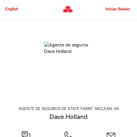
Pasar
al
English
Iniciar Sesión
contenido
principal
Comienzo
del
contenido
principal
®
AGENTE DE SEGUROS DE STATE FARM
,
MCLEAN
, VA
Dave Holland