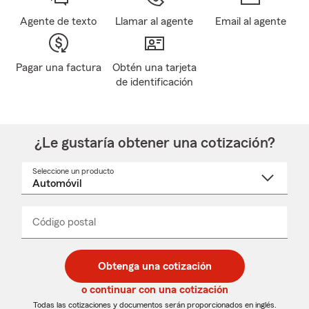
Agente de texto
Llamar al agente
Email al agente
Pagar una factura
Obtén una tarjeta
de identificación
¿Le gustaría obtener una cotización?
Seleccione un producto
Seleccione
un
nombre
de
producto
del
Código postal
Ingresa
Ingresa
_____
menú
un
un
desplegable
código
código
postal
postal
Obtenga una cotización
de
de
5
5
o continuar con una cotización
dígitos
dígitos
Todas las cotizaciones y documentos serán proporcionados en inglés.